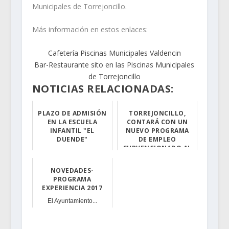
Municipales de Torrejoncillo.
Más información en estos enlaces:
Cafetería Piscinas Municipales Valdencin
Bar-Restaurante sito en las Piscinas Municipales
de Torrejoncillo
NOTICIAS RELACIONADAS:
PLAZO DE ADMISIÓN
TORREJONCILLO,
EN LA ESCUELA
CONTARÁ CON UN
INFANTIL "EL
NUEVO PROGRAMA
DUENDE"
DE EMPLEO
SUBVENCIONADO AL
El Ayuntamien...
100 % POR EL
SERVICIO EXTREM...
NOVEDADES-
PROGRAMA
NOVEDAD. EXPUES...
EXPERIENCIA 2017
El Ayuntamiento...