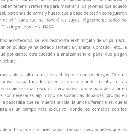
 deben tener un referente para mostrar a los jóvenes que aquello
 real, personas de carne y hueso que a base de tesón consiguieron
ir de ahí, cada cual se pondrá las suyas, lógicamente todos no
F1 o ingenieros de la NASA.
chos acontecidos, se nos desmonta el chiringuito de un plumazo,
 opinión pública ya ha dictado sentencia y Marta, Contador, etc… a
ue por cierto, otra cuestión a analizar sería el papel que juegan
o debate.
 lamentable resulta la relación del deporte con las drogas. Otro de
eportiva es apartar a los jóvenes de este mundo, mientras están
os ambientes más oscuros, pero si resulta que para destacar en
 son necesarias algún tipo de sustancias dopantes (drogas en
 la pescadilla que se muerde la cola, la única diferencia es, que el
ista es un campo más exclusivo, donde los camellos son los
 deportistas de alto nivel hagan trampas, pero aquellos que las