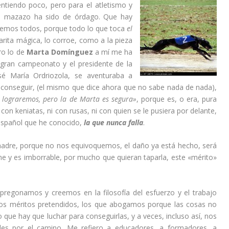
entiendo poco, pero para el atletismo y
el mazazo ha sido de órdago. Que hay
abemos todos, porque todo lo que toca
el
rita mágica, lo corroe, como a la pieza
ro lo de
Marta Domínguez
a mí me ha
gran campeonato y el presidente de la
sé María Ordriozola, se aventuraba a
 conseguir, (el mismo que dice ahora que no sabe nada de nada),
 lograremos, pero la de Marta es segura»
, porque es, o era, pura
con keniatas, ni con rusas, ni con quien se le pusiera por delante,
 español que he conocido,
la que nunca falla
.
adre, porque no nos equivoquemos, el daño ya está hecho, será
ne y es imborrable, por mucho que quieran taparla, este «mérito»
regonamos y creemos en la filosofía del esfuerzo y el trabajo
os méritos pretendidos, los que abogamos porque las cosas no
 que hay que luchar para conseguirlas, y a veces, incluso así, nos
ades por el camino. Me refiero a educadores, a formadores, a