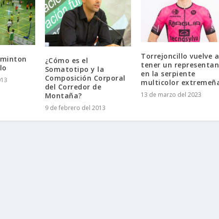
Torrejoncillo vuelve 
dminton
¿Cómo es el
tener un representa
Somatotipo y la
en la serpiente
Composición Corporal
013
multicolor extremeñ
del Corredor de
13 de marzo del 2023
Montaña?
9 de febrero del 2013