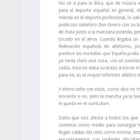
No sé si para la lírica, que de música 
para el deporte español en general, 
mierda en el deporte profesional, lo s
poderoso caballero Don Dinero
con su ba
de fruta junto a la manzana podrida, pe
tocado en el alma. Cuando llegaba un 
federación española de atletismo, Jo
predecir las medallas que España podía
yo tenía claro una cosa,
«no sé cuantas
casta, ésta no daba su brazo a torcer ni 
para mí, es el mayor referente atlético
Y ahora salta con estas
, como dice mi m
inocente o no, pero la mancha ya la tie
le queda en el currículum.
Daño que nos afecta a todos los que p
continuo como medio para conseguir l
llegan caídas del cielo como norma, sino
encontraremos con múltiples dificult