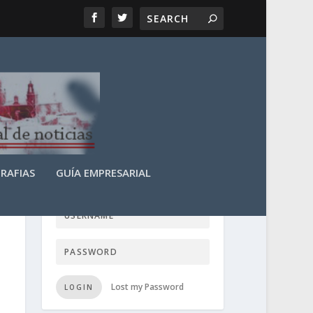
RAFIAS
GUÍA EMPRESARIAL
LOGIN USER TTN
Lost my Password
LOGIN