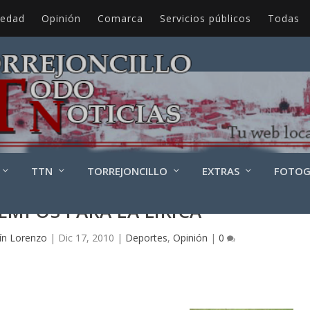
iedad
Opinión
Comarca
Servicios públicos
Todas
TTN
TORREJONCILLO
EXTRAS
FOTOG
EMPOS PARA LA LÍRICA
ín Lorenzo
|
Dic 17, 2010
|
Deportes
,
Opinión
|
0