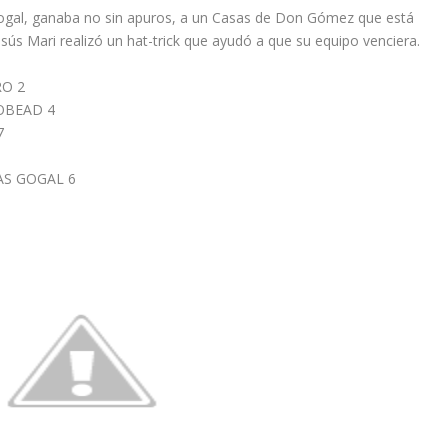
s Gogal, ganaba no sin apuros, a un Casas de Don Gómez que está
esús Mari realizó un hat-trick que ayudó a que su equipo venciera.
RO 2
OBEAD 4
7
AS GOGAL 6