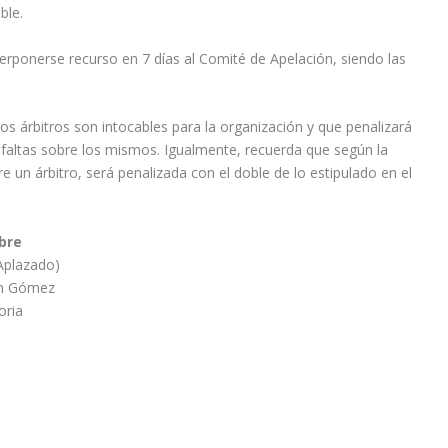
ble.
terponerse recurso en 7 días al Comité de Apelación, siendo las
os árbitros son intocables para la organización y que penalizará
 faltas sobre los mismos. Igualmente, recuerda que según la
e un árbitro, será penalizada con el doble de lo estipulado en el
bre
Aplazado)
on Gómez
oria