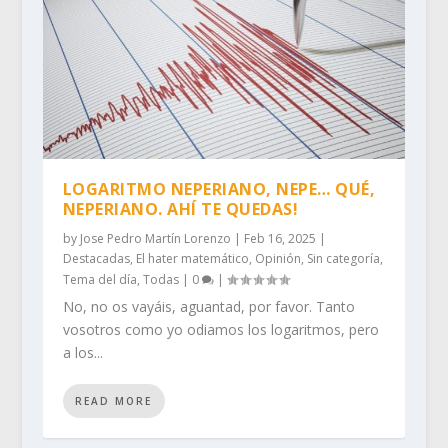
LOGARITMO NEPERIANO, NEPE… QUÉ,
NEPERIANO. AHÍ TE QUEDAS!
by
Jose Pedro Martín Lorenzo
|
Feb 16, 2025
|
Destacadas
,
El hater matemático
,
Opinión
,
Sin categoría
,
Tema del día
,
Todas
|
0
|
No, no os vayáis, aguantad, por favor. Tanto
vosotros como yo odiamos los logaritmos, pero
a los...
READ MORE