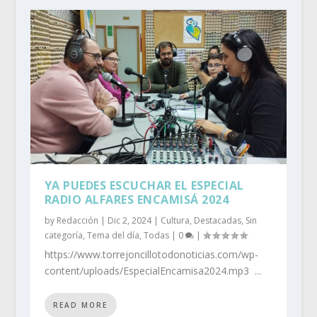
YA PUEDES ESCUCHAR EL ESPECIAL
RADIO ALFARES ENCAMISÁ 2024
by
Redacción
|
Dic 2, 2024
|
Cultura
,
Destacadas
,
Sin
categoría
,
Tema del día
,
Todas
|
0
|
https://www.torrejoncillotodonoticias.com/wp-
content/uploads/EspecialEncamisa2024.mp3 ...
READ MORE