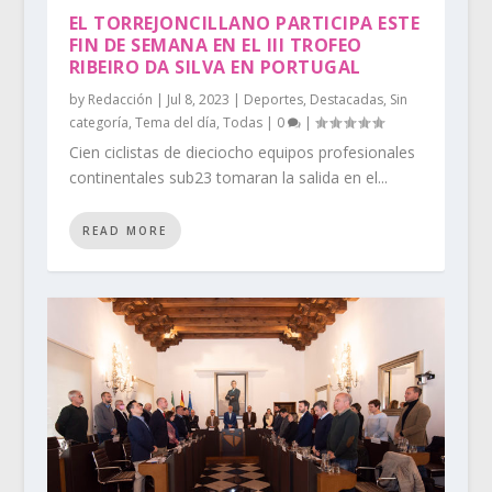
EL TORREJONCILLANO PARTICIPA ESTE
FIN DE SEMANA EN EL III TROFEO
RIBEIRO DA SILVA EN PORTUGAL
by
Redacción
|
Jul 8, 2023
|
Deportes
,
Destacadas
,
Sin
categoría
,
Tema del día
,
Todas
|
0
|
Cien ciclistas de dieciocho equipos profesionales
continentales sub23 tomaran la salida en el...
READ MORE