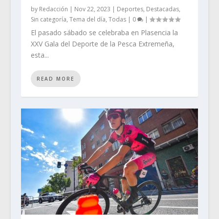
by
Redacción
|
Nov 22, 2023
|
Deportes
,
Destacadas
,
Sin categoría
,
Tema del día
,
Todas
|
0
|
El pasado sábado se celebraba en Plasencia la
XXV Gala del Deporte de la Pesca Extremeña,
esta...
READ MORE