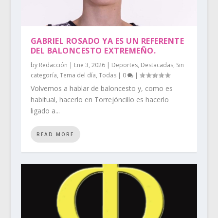
GABRIEL ROSADO YA ES UN REFERENTE
DEL BALONCESTO EXTREMEÑO.
by
Redacción
|
Ene 3, 2026
|
Deportes
,
Destacadas
,
Sin
categoría
,
Tema del día
,
Todas
|
0
|
Volvemos a hablar de baloncesto y, como es
habitual, hacerlo en Torrejóncillo es hacerlo
ligado a...
READ MORE