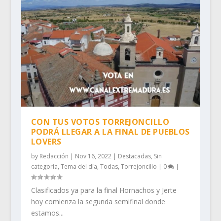
CON TUS VOTOS TORREJONCILLO
PODRÁ LLEGAR A LA FINAL DE PUEBLOS
LOVERS
by
Redacción
|
Nov 16, 2022
|
Destacadas
,
Sin
categoría
,
Tema del día
,
Todas
,
Torrejoncillo
|
0
|
Clasificados ya para la final Hornachos y Jerte
hoy comienza la segunda semifinal donde
estamos...