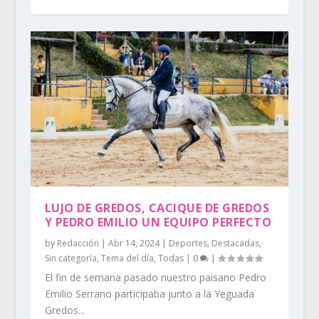
LUJO DE GREDOS, CACIQUE DE GREDOS
Y PEDRO EMILIO UN EQUIPO PERFECTO
by
Redacción
|
Abr 14, 2024
|
Deportes
,
Destacadas
,
Sin categoría
,
Tema del día
,
Todas
|
0
|
El fin de semana pasado nuestro paisano Pedro
Emilio Serrano participaba junto a la Yeguada
Gredos...