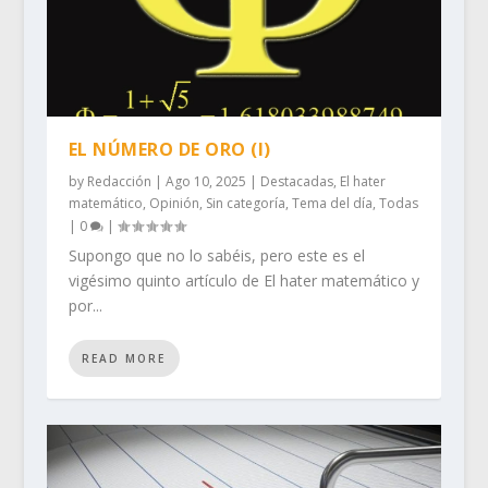
EL NÚMERO DE ORO (I)
by
Redacción
|
Ago 10, 2025
|
Destacadas
,
El hater
matemático
,
Opinión
,
Sin categoría
,
Tema del día
,
Todas
|
0
|
Supongo que no lo sabéis, pero este es el
vigésimo quinto artículo de El hater matemático y
por...
READ MORE