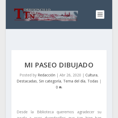
MI PASEO DIBUJADO
Posted by
Redacción
|
Abr 26, 2020
|
Cultura
,
Destacadas
,
Sin categoría
,
Tema del día
,
Todas
|
0
Desde la Biblioteca queremos agradecer su
ayuda a esos duendecillos que tan bien han