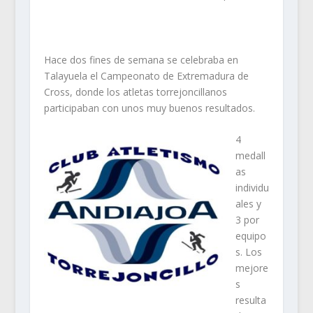
Hace dos fines de semana se celebraba en
Talayuela el Campeonato de Extremadura de
Cross, donde los atletas torrejoncillanos
participaban con unos muy buenos resultados.
4
medall
as
individu
ales y
3 por
equipo
s. Los
mejore
s
resulta