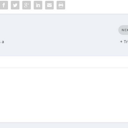
NE
s a
+ T