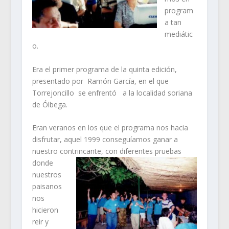
program
a tan
mediátic
o.
Era el primer programa de la quinta edición,
presentado por Ramón García, en el que
Torrejoncillo se enfrentó a la localidad soriana
de Ólbega.
Eran veranos en los que el programa nos hacia
disfrutar, aquel 1999 conseguíamos ganar a
nuestro contrincante, con diferentes
pruebas
donde
nuestros
paisanos
nos
hicieron
reir y