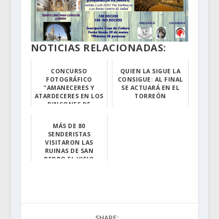
NOTICIAS RELACIONADAS:
CONCURSO
QUIEN LA SIGUE LA
FOTOGRÁFICO
CONSIGUE: AL FINAL
"AMANECERES Y
SE ACTUARÁ EN EL
ATARDECERES EN LOS
TORREÓN
RINCONES DE
Se realizarán i...
TORREJONCILLO"
Llega el verano...
MÁS DE 80
SENDERISTAS
VISITARON LAS
RUINAS DE SAN
PEDRO EL VIEJO
Fuente: Asoci...
SHARE: