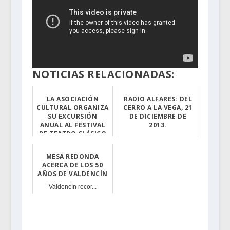
NOTICIAS RELACIONADAS:
LA ASOCIACIÓN
RADIO ALFARES: DEL
CULTURAL ORGANIZA
CERRO A LA VEGA, 21
SU EXCURSIÓN
DE DICIEMBRE DE
ANUAL AL FESTIVAL
2013.
DE TEATRO CLÁSICO
"Esta semana en...
DE MÉRIDA
MESA REDONDA
Los asociados y...
ACERCA DE LOS 50
AÑOS DE VALDENCÍN
Valdencín recor...