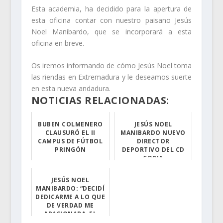
Esta academia, ha decidido para la apertura de
esta oficina contar con nuestro paisano Jesús
Noel Manibardo, que se incorporará a esta
oficina en breve.
Os iremos informando de cómo Jesús Noel toma
las riendas en Extremadura y le deseamos suerte
en esta nueva andadura.
NOTICIAS RELACIONADAS:
BUBEN COLMENERO
JESÚS NOEL
CLAUSURÓ EL II
MANIBARDO NUEVO
CAMPUS DE FÚTBOL
DIRECTOR
PRINGÓN
DEPORTIVO DEL CD
CORIA
El sevillista c...
Jurista, y espe...
JESÚS NOEL
MANIBARDO: “DECIDÍ
DEDICARME A LO QUE
DE VERDAD ME
APASIONABA, EL
FÚTBOL”