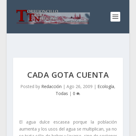
CADA GOTA CUENTA
Posted by
Redacción
|
Ago 26, 2009
|
Ecología
,
Todas
|
0
El agua dulce escasea porque la población
aumenta y los usos del agua se multiplican, ya no
se trata sólo de beber y lavarse, sino de sostener