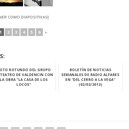
[VER COMO DIAPOSITIVAS]
1
2
3
4
5
6
►
S:
XITO ROTUNDO DEL GRUPO
BOLETÍN DE NOTICIAS
 TEATRO DE VALDENCIN CON
SEMANALES DE RADIO ALFARES
LA OBRA “LA CASA DE LOS
EN “DEL CERRO A LA VEGA”
LOCOS”
(02/02/2013)
Unas 180 pers...
Os dejamos en B...