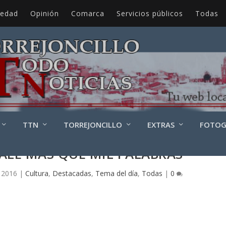
iedad
Opinión
Comarca
Servicios públicos
Todas
TTN
TORREJONCILLO
EXTRAS
FOTOG
ALE MÁS QUE MIL PALABRAS
, 2016
|
Cultura
,
Destacadas
,
Tema del día
,
Todas
|
0