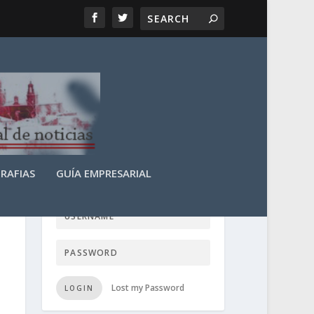
RAFIAS
GUÍA EMPRESARIAL
LOGIN USER TTN
Lost my Password
LOGIN