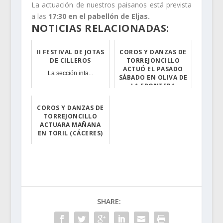
La actuación de nuestros paisanos está prevista
a las
17:30 en el pabellón de Eljas.
NOTICIAS RELACIONADAS:
II FESTIVAL DE JOTAS
COROS Y DANZAS DE
DE CILLEROS
TORREJONCILLO
ACTUÓ EL PASADO
La sección infa...
SÁBADO EN OLIVA DE
LA FRONTERA
Una sartén sin ...
COROS Y DANZAS DE
TORREJONCILLO
ACTUARA MAÑANA
EN TORIL (CÁCERES)
Mañana sábado, ...
SHARE: