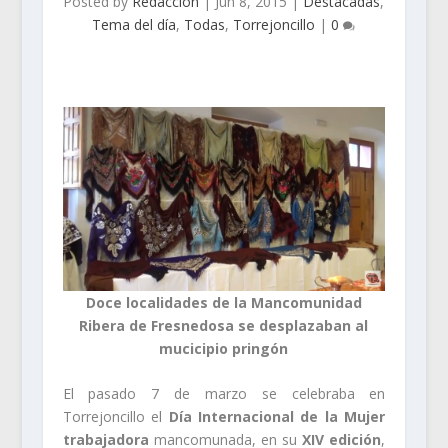
Posted by
Redacción
|
Jun 8, 2015
|
Destacadas
,
Tema del día
,
Todas
,
Torrejoncillo
|
0
Doce localidades de la Mancomunidad
Ribera de Fresnedosa se desplazaban al
mucicipio pringón
El pasado 7 de marzo se celebraba en
Torrejoncillo el
Día Internacional de la Mujer
trabajadora
mancomunada, en su
XIV edición
,