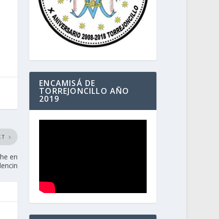
ENCAMISÁ DE
TORREJONCILLO AÑO
2019
XT
che en
dencin