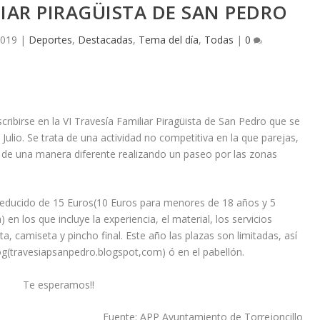
LIAR PIRAGÜISTA DE SAN PEDRO
2019
|
Deportes
,
Destacadas
,
Tema del día
,
Todas
|
0
scribirse en la VI Travesía Familiar Piragüista de San Pedro que se
ulio. Se trata de una actividad no competitiva en la que parejas,
o de una manera diferente realizando un paseo por las zonas
 reducido de 15 Euros(10 Euros para menores de 18 años y 5
 en los que incluye la experiencia, el material, los servicios
ta, camiseta y pincho final. Este año las plazas son limitadas, así
log(travesiapsanpedro.blogspot,com) ó en el pabellón.
Te esperamos!!
Fuente: APP Ayuntamiento de Torrejoncillo