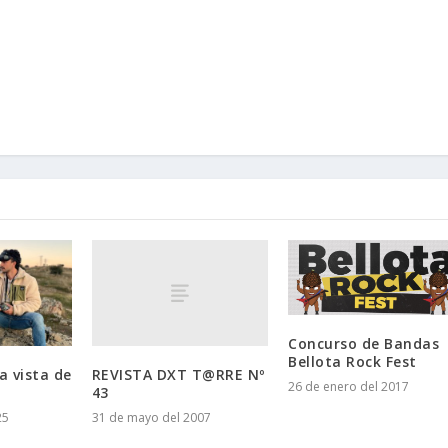
Concurso de Bandas
Bellota Rock Fest
REVISTA DXT T@RRE Nº
 vista de
26 de enero del 2017
43
31 de mayo del 2007
25