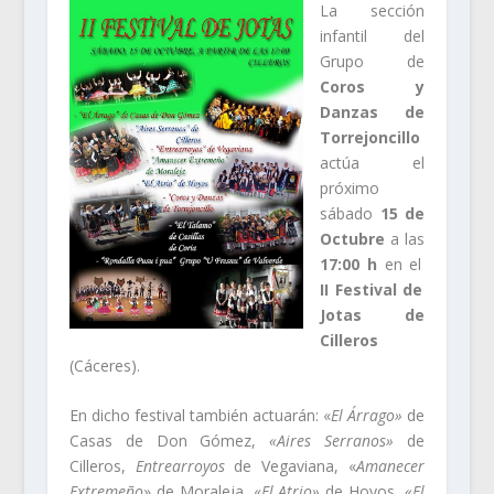
La sección
infantil del
Grupo de
Coros y
Danzas de
Torrejoncillo
actúa el
próximo
sábado
15 de
Octubre
a las
17:00 h
en el
II Festival de
Jotas de
Cilleros
(Cáceres).
En dicho festival también actuarán: «
El Árrago»
de
Casas de Don Gómez,
«Aires Serranos»
de
Cilleros,
Entrearroyos
de Vegaviana, «
Amanecer
Extremeño
» de Moraleja, «
El Atrio»
de Hoyos,
«El