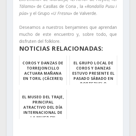
Tálamo»
de Casillas de Coria , la
«Rondalla Pusu i
púa»
y el Grupo
«U Fresnu»
de Valverde.
Deseamos a nuestros benjamines que aprendan
mucho de este encuentro y, sobre todo, que
disfruten del folklore.
NOTICIAS RELACIONADAS:
COROS Y DANZAS DE
EL GRUPO LOCAL DE
TORREJONCILLO
COROS Y DANZAS
ACTUARA MAÑANA
ESTUVO PRESENTE EL
EN TORIL (CÁCERES)
PASADO SÁBADO EN
PORTEZUELO
Mañana sábado, ...
El pasado sábad...
EL MUSEO DEL TRAJE,
PRINCIPAL
ATRACTIVO DEL DÍA
INTERNACIONAL DE
LA MUJER EN
TORREJONCILLO
Doce localidade...