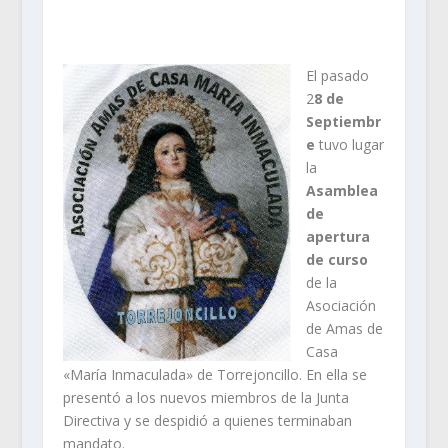
El pasado
2
8 de
Septiembr
e
tuvo lugar
la
Asamblea
de
apertura
de curso
de la
Asociación
de Amas de
Casa
«María Inmaculada» de Torrejoncillo. En ella se
presentó a los nuevos miembros de la Junta
Directiva y se despidió a quienes terminaban
mandato.