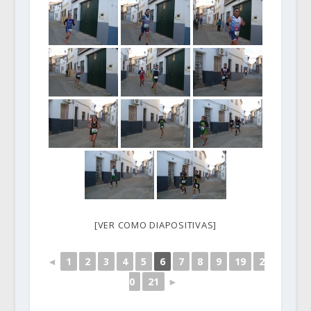
[VER COMO DIAPOSITIVAS]
◄
1
2
3
4
5
6
7
8
9
19
2
0
21
►