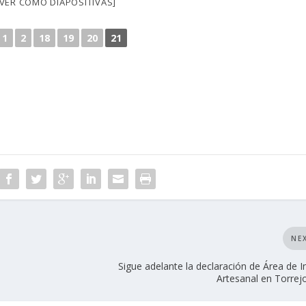
[VER COMO DIAPOSITIVAS]
1
2
18
19
20
21
NE
Sigue adelante la declaración de Área de I
Artesanal en Torrejo