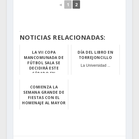
◄
1
2
.
NOTICIAS RELACIONADAS:
LA VII COPA
DÍA DEL LIBRO EN
MANCOMUNADA DE
TORREJONCILLO
FÚTBOL SALA SE
La Universidad ...
DECIDIRÁ ESTE
SÁBADO EN
TORREJONCILLO
Acehúche y Riol...
COMIENZA LA
SEMANA GRANDE DE
FIESTAS CON EL
HOMENAJE AL MAYOR
El primer día d...