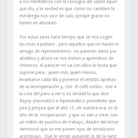
a los mentideros con la consigna del
saben aquel
que diu
, y la verdad es que como no cambien la
estrategia nos va ir de culo, porque gracia no
tienen en absoluto.
Por estos lares hace tiempo que se nos cogen
las risas a puñaos ; pero aquellos que no hacen ni
amago de representarnos no parecen darse por
aludidos y ahora se nos meten a aprendices de
chisteros. Al parecer no va con ellos la fiesta que
supone para , quien más quien menos,
levantarse cada día y ponerse el vestido apretao
de la desesperación y, con el café sorbío, irse a
la cola del paro a ver si es verdad lo que dice
Rajoy; plasmático e hiperlunático presidente que
jura y perjura que el año 15 ,de nuestra era, es el
año de la recuperación y que se van a crear casi
un millón de puestos de trabajo, ¡Madre del Amor
Hermoso! que se me ponen ojos de emoticono
acongojao. Que le vengo avisando lo de la nariz