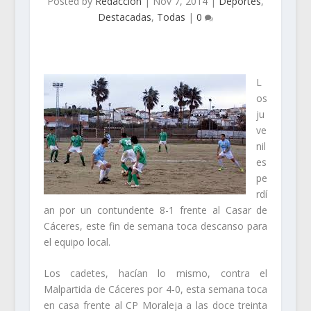
Posted by
Redacción
|
Nov 7, 2014
|
Deportes
,
Destacadas
,
Todas
|
0
L
os
ju
ve
nil
es
pe
rdí
an por un contundente 8-1 frente al Casar de
Cáceres, este fin de semana toca descanso para
el equipo local.
Los cadetes, hacían lo mismo, contra el
Malpartida de Cáceres por 4-0, esta semana toca
en casa frente al CP Moraleja a las doce treinta