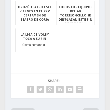
OROZÚ TEATRO ESTE
TODOS LOS EQUIPOS
VIERNES EN EL XXV
DEL AD
CERTAMEN DE
TORREJONCILLO SE
TEATRO DE CORIA
DESPLAZAN ESTE FIN
DE SEMANA A
Continuamos con...
DISPUTAR SUS
ENCUENTROS
LA LIGA DE VOLEY
TOCA A SU FIN
Comenzamos con ...
Última semana d...
SHARE: