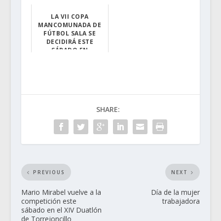
FÚTBOL SALA
Estructuras Gog...
LA VII COPA
MANCOMUNADA DE
FÚTBOL SALA SE
DECIDIRÁ ESTE
SÁBADO EN
TORREJONCILLO
Acehúche y Riol...
SHARE:
PREVIOUS
NEXT
Mario Mirabel vuelve a la
Día de la mujer
competición este
trabajadora
sábado en el XIV Duatlón
de Torrejoncillo