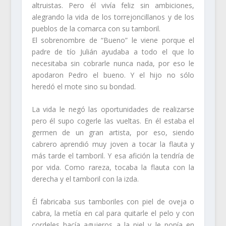
altruistas. Pero él vivía feliz sin ambiciones,
alegrando la vida de los torrejoncillanos y de los
pueblos de la comarca con su tamboril.
El sobrenombre de “Bueno” le viene porque el
padre de tío Julián ayudaba a todo el que lo
necesitaba sin cobrarle nunca nada, por eso le
apodaron Pedro el bueno. Y el hijo no sólo
heredó el mote sino su bondad.
La vida le negó las oportunidades de realizarse
pero él supo cogerle las vueltas. En él estaba el
germen de un gran artista, por eso, siendo
cabrero aprendió muy joven a tocar la flauta y
más tarde el tamboril. Y esa afición la tendría de
por vida. Como rareza, tocaba la flauta con la
derecha y el tamboril con la izda.
Él fabricaba sus tamboriles con piel de oveja o
cabra, la metía en cal para quitarle el pelo y con
cordeles hacía agujeros a la piel y le ponía en