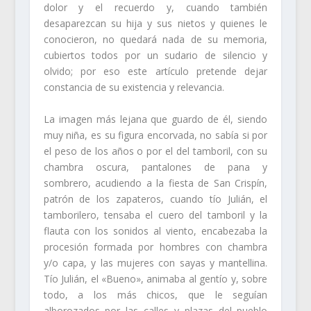
dolor y el recuerdo y, cuando también
desaparezcan su hija y sus nietos y quienes le
conocieron, no quedará nada de su memoria,
cubiertos todos por un sudario de silencio y
olvido; por eso este artículo pretende dejar
constancia de su existencia y relevancia.
La imagen más lejana que guardo de él, siendo
muy niña, es su figura encorvada, no sabía si por
el peso de los años o por el del tamboril, con su
chambra oscura, pantalones de pana y
sombrero, acudiendo a la fiesta de San Crispín,
patrón de los zapateros, cuando tío Julián, el
tamborilero, tensaba el cuero del tamboril y la
flauta con los sonidos al viento, encabezaba la
procesión formada por hombres con chambra
y/o capa, y las mujeres con sayas y mantellina.
Tío Julián, el «Bueno», animaba al gentío y, sobre
todo, a los más chicos, que le seguían
alborozados por las calles y plazas del pueblo