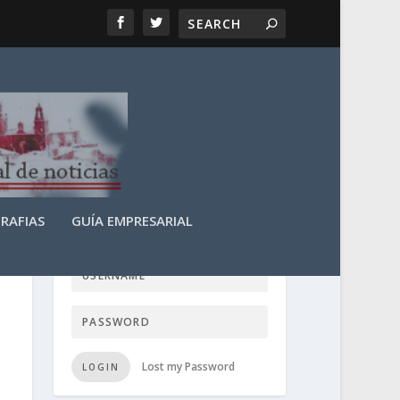
RAFIAS
GUÍA EMPRESARIAL
LOGIN USER TTN
Lost my Password
LOGIN