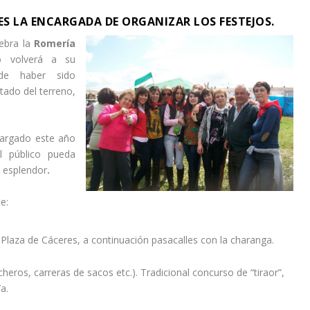
S LA ENCARGADA DE ORGANIZAR LOS FESTEJOS.
lebra la
Romería
 volverá a su
 de haber sido
stado del terreno,
argado este año
l público pueda
u esplendor
.
e:
Plaza de Cáceres, a continuación pasacalles con la charanga.
ros, carreras de sacos etc.). Tradicional concurso de “tiraor”,
a.