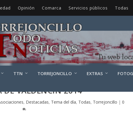
iedad
Opinión
Comarca
Servicios públicos
Todas
TTN
TORREJONCILLO
EXTRAS
FOTOG
 DE VALDENCÍN 2014
Asociaciones
,
Destacadas
,
Tema del día
,
Todas
,
Torrejoncillo
|
0