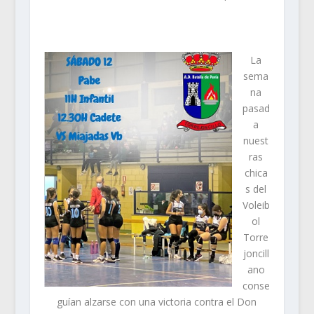
La
sema
na
pasad
a
nuest
ras
chica
s del
Voleib
ol
Torre
joncill
ano
conse
guían alzarse con una victoria contra el Don