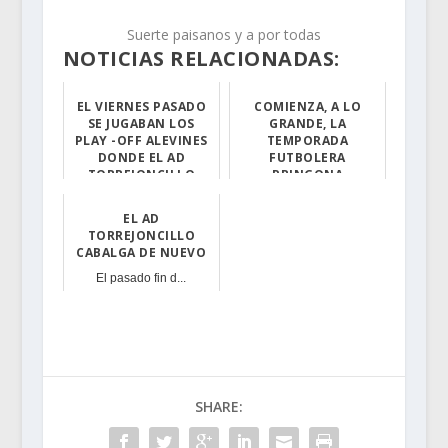
Suerte paisanos y a por todas
NOTICIAS RELACIONADAS:
EL VIERNES PASADO
COMIENZA, A LO
SE JUGABAN LOS
GRANDE, LA
PLAY -OFF ALEVINES
TEMPORADA
DONDE EL AD
FUTBOLERA
TORREJONCILLO
PRINGONA
ESTABA INMERSO
El pasado viern...
Con estos Play-...
EL AD
TORREJONCILLO
CABALGA DE NUEVO
El pasado fin d...
SHARE: