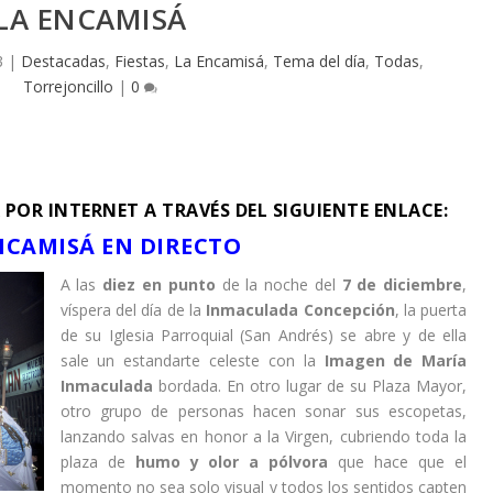
LA ENCAMISÁ
3
|
Destacadas
,
Fiestas
,
La Encamisá
,
Tema del día
,
Todas
,
Torrejoncillo
|
0
 POR INTERNET A TRAVÉS DEL SIGUIENTE ENLACE:
NCAMISÁ EN DIRECTO
A las
diez en punto
de la noche del
7 de diciembre
,
víspera del día de la
Inmaculada Concepción
, la puerta
de su Iglesia Parroquial (San Andrés) se abre y de ella
sale un estandarte celeste con la
Imagen de María
Inmaculada
bordada. En otro lugar de su Plaza Mayor,
otro grupo de personas hacen sonar sus escopetas,
lanzando salvas en honor a la Virgen, cubriendo toda la
plaza de
humo y olor a pólvora
que hace que el
momento no sea solo visual y todos los sentidos capten