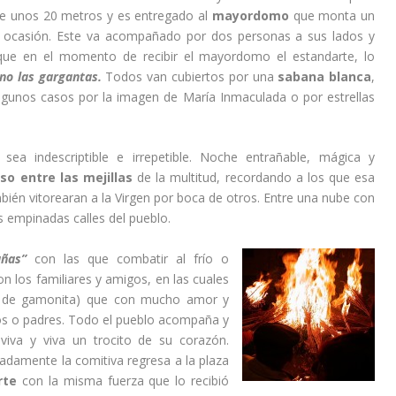
rre unos 20 metros y es entregado al
mayordomo
que monta un
la ocasión. Este va acompañado por dos personas a sus lados y
ue en el momento de recibir el mayordomo el estandarte, lo
 no las gargantas.
Todos van cubiertos por una
sabana blanca
,
algunos casos por la imagen de María Inmaculada o por estrellas
a indescriptible e irrepetible. Noche entrañable, mágica y
so entre las mejillas
de la multitud, recordando a los que esa
n vitorearan a la Virgen por boca de otros. Entre una nube con
as empinadas calles del pueblo.
añas”
con las que combatir al frío o
n los familiares y amigos, en las cuales
 de gamonita) que con mucho amor y
os o padres. Todo el pueblo acompaña y
viva y viva un trocito de su corazón.
damente la comitiva regresa a la plaza
rte
con la misma fuerza que lo recibió