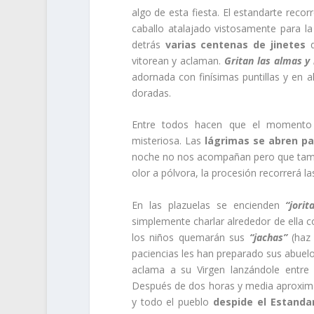
algo de esta fiesta. El estandarte reco
caballo atalajado vistosamente para 
detrás
varias centenas de jinetes
q
vitorean y aclaman.
Gritan las almas y
adornada con finísimas puntillas y en 
doradas.
Entre todos hacen que el momento se
misteriosa. Las
lágrimas se abren pa
noche no nos acompañan pero que tambié
olor a pólvora, la procesión recorrerá l
En las plazuelas se encienden
“jorit
simplemente charlar alrededor de ella co
los niños quemarán sus
“jachas”
(haz
paciencias les han preparado sus abuel
aclama a su Virgen lanzándole entre 
Después de dos horas y media aproxima
y todo el pueblo
despide el Estanda