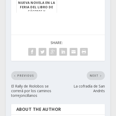
NUEVA NOVELA EN LA
FERIA DEL LIBRO DE
CÁCERES Y
PLASENCIA ENTRE
OTRO...
Del 29 de abril...
SHARE:
PREVIOUS
NEXT
El Rally de Riolobos se
La cofradía de San
correrá por los caminos
Andrés
torrejoncillanos
ABOUT THE AUTHOR