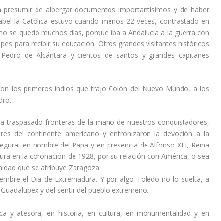
 presumir de albergar documentos importantísimos y de haber
Isabel la Católica estuvo cuando menos 22 veces, contrastado en
no se quedó muchos días, porque iba a Andalucía a la guerra con
ipes para recibir su educación. Otros grandes visitantes históricos
 Pedro de Alcántara y cientos de santos y grandes capitanes
aron los primeros indios que trajo Colón del Nuevo Mundo, a los
dro.
ha traspasado fronteras de la mano de nuestros conquistadores,
es del continente americano y entronizaron la devoción a la
egura, en nombre del Papa y en presencia de Alfonso XIII, Reina
ura en la coronación de 1928, por su relación con América, o sea
nidad que se atribuye Zaragoza.
tiembre el Día de Extremadura. Y por algo Toledo no lo suelta, a
Guadalupex y del sentir del pueblo extremeño.
ica y atesora, en historia, en cultura, en monumentalidad y en