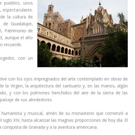
e pueblos, unos
, espectaculares.
de la cultura de
a de Guadalupe,
al, Patrimonio de
3, aunque el año
o recuerde.
acogedor, con un
uelve con los ojos impregnados del arte contemplado en obras de
 la Virgen, la arquitectura del santuario y, en las manos, algún
o, y con los pulmones henchidos del aire de la sierra de las
 paisaje de sus alrededores.
ón humanista y musical, amén de su monasterio que comenzó a
l siglo XIV, hasta alcanzar las magnas proporciones de hoy día. El
conquista de Granada y a la aventura americana.