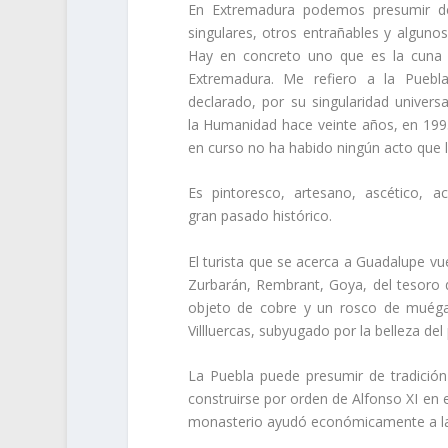
En Extremadura podemos presumir d
singulares, otros entrañables y algunos
Hay en concreto uno que es la cuna 
Extremadura. Me refiero a la Puebl
declarado, por su singularidad univers
la Humanidad hace veinte años, en 199
en curso no ha habido ningún acto que l
Es pintoresco, artesano, ascético, 
gran pasado histórico.
El turista que se acerca a Guadalupe v
Zurbarán, Rembrant, Goya, del tesoro de
objeto de cobre y un rosco de muégad
Villluercas, subyugado por la belleza del
La Puebla puede presumir de tradici
construirse por orden de Alfonso XI en e
monasterio ayudó económicamente a la 