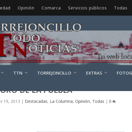
iedad
Opinión
Comarca
Servicios públicos
Todas
TTN
TORREJONCILLO
EXTRAS
FOTOG
SORO DE LA PUEBLA
v 19, 2013
|
Destacadas
,
La Columna
,
Opinión
,
Todas
|
0