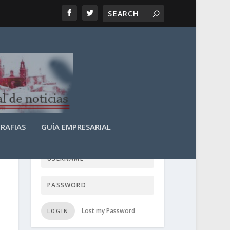
RAFIAS
GUÍA EMPRESARIAL
LOGIN USER TTN
Lost my Password
LOGIN