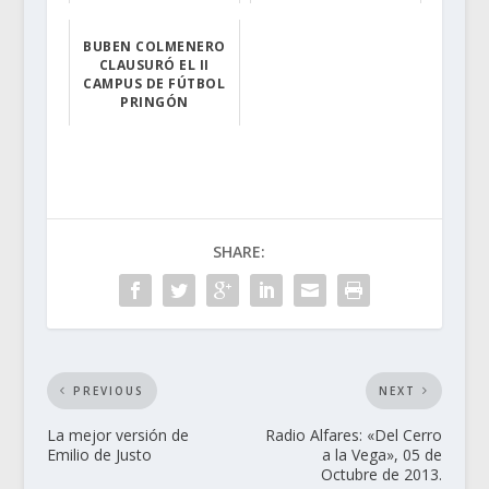
PORTUGAL
CICONIA NEGRA "B"
BUBEN COLMENERO
Los torrejoncil...
Nuestro equipo ...
CLAUSURÓ EL II
CAMPUS DE FÚTBOL
PRINGÓN
El sevillista c...
SHARE:
PREVIOUS
NEXT
La mejor versión de
Radio Alfares: «Del Cerro
Emilio de Justo
a la Vega», 05 de
Octubre de 2013.