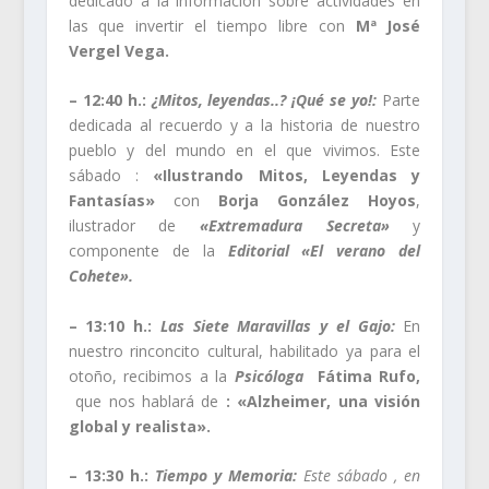
dedicado a la información sobre actividades en
las que invertir el tiempo libre con
Mª José
Vergel Vega.
– 12:40 h.:
¿Mitos, leyendas..? ¡Qué se yo!:
Parte
dedicada al recuerdo y a la historia de nuestro
pueblo y del mundo en el que vivimos. Este
sábado :
«Ilustrando Mitos, Leyendas y
Fantasías»
con
Borja González Hoyos
,
ilustrador de
«Extremadura Secreta»
y
componente de la
Editorial «El verano del
Cohete».
– 13:10 h.:
Las Siete Maravillas y el Gajo:
En
nuestro rinconcito cultural, habilitado ya para el
otoño, recibimos a la
Psicóloga
Fátima Rufo,
que nos hablará de
: «Alzheimer, una visión
global y realista».
– 13:30 h.:
Tiempo y Memoria:
Este sábado , en