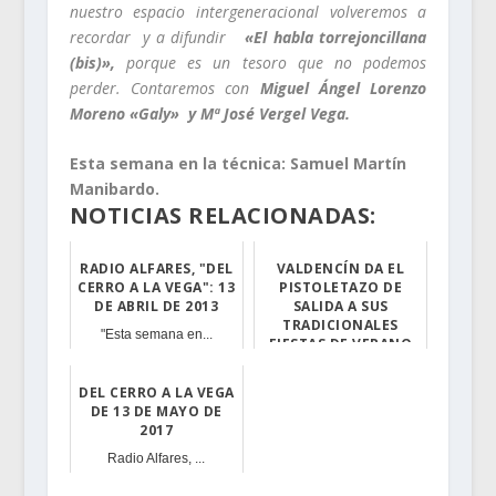
nuestro espacio intergeneracional volveremos a
recordar y a difundir
«El habla torrejoncillana
(bis)»,
porque es un tesoro que no podemos
perder. Contaremos con
Miguel Ángel Lorenzo
Moreno «Galy» y Mª José Vergel Vega.
Esta semana en la técnica: Samuel Martín
Manibardo.
NOTICIAS RELACIONADAS:
RADIO ALFARES, "DEL
VALDENCÍN DA EL
CERRO A LA VEGA": 13
PISTOLETAZO DE
DE ABRIL DE 2013
SALIDA A SUS
TRADICIONALES
"Esta semana en...
FIESTAS DE VERANO
Gerardo Moreno ...
DEL CERRO A LA VEGA
DE 13 DE MAYO DE
2017
Radio Alfares, ...