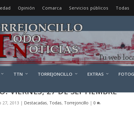
iedad
Opinión
Comarca
Servicios públicos
Todas
TTN
TORREJONCILLO
EXTRAS
FOTOG
. VIERNES, 27 DE SEPTIEMBRE
p 27, 2013
|
Destacadas
,
Todas
,
Torrejoncillo
|
0