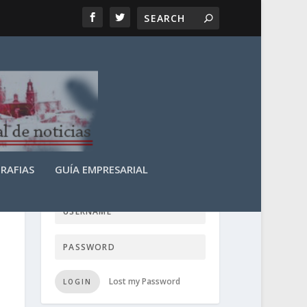
RAFIAS
GUÍA EMPRESARIAL
LOGIN USER TTN
Lost my Password
LOGIN