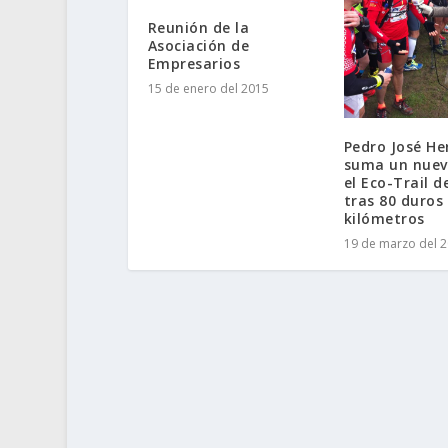
Reunión de la
Asociación de
Empresarios
15 de enero del 2015
Pedro José H
suma un nuev
el Eco-Trail d
tras 80 duros
kilómetros
19 de marzo del 