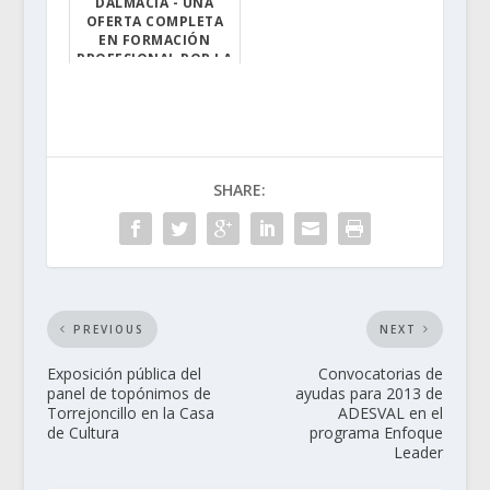
DALMACIA - UNA
La Asociación p...
OFERTA COMPLETA
EN FORMACIÓN
PROFESIONAL POR LA
RAMA DE
INFORMÁTICA
Ya está abierto...
SHARE:
PREVIOUS
NEXT
Exposición pública del
Convocatorias de
panel de topónimos de
ayudas para 2013 de
Torrejoncillo en la Casa
ADESVAL en el
de Cultura
programa Enfoque
Leader