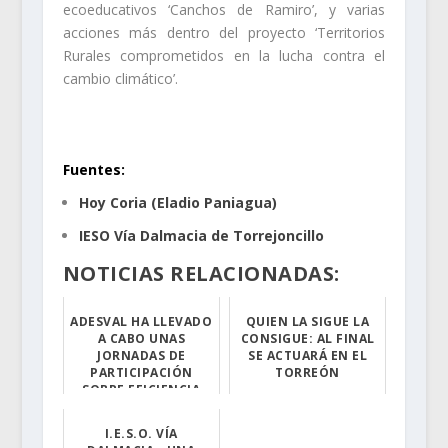
ecoeducativos ‘Canchos de Ramiro’, y varias
acciones más dentro del proyecto ‘Territorios
Rurales comprometidos en la lucha contra el
cambio climático’.
.
Fuentes:
Hoy Coria (Eladio Paniagua)
IESO Vía Dalmacia de Torrejoncillo
NOTICIAS RELACIONADAS:
ADESVAL HA LLEVADO
QUIEN LA SIGUE LA
A CABO UNAS
CONSIGUE: AL FINAL
JORNADAS DE
SE ACTUARÁ EN EL
PARTICIPACIÓN
TORREÓN
SOBRE EFICIENCIA
Se realizarán i...
ENERGÉTICA Y
PRESENTACIÓN ...
I.E.S.O. VÍA