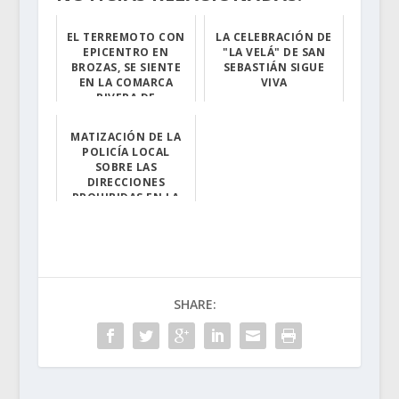
EL TERREMOTO CON
LA CELEBRACIÓN DE
EPICENTRO EN
"LA VELÁ" DE SAN
BROZAS, SE SIENTE
SEBASTIÁN SIGUE
EN LA COMARCA
VIVA
RIVERA DE
Fueron dos días...
FRESNEDOSA
MATIZACIÓN DE LA
La pasada madru...
POLICÍA LOCAL
SOBRE LAS
DIRECCIONES
PROHIBIDAS EN LA
ZONA DE LA MINA
Debido a la pet...
SHARE: