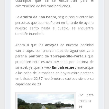
columpios que allí se encuentran para el
divertimento de los más pequeños.
La
ermita de San Pedro,
según nos cuentan las
personas que acompañaron en la tarde de ayer a
nuestro santo hasta el pueblo, se encuentra
también inundada.
Ahora si que los
arroyos
de nuestra localidad
van a tope, con una cantidad de agua que va a
parar al
pantano de Torrejoncillo-Portaje
que
probablemente estuvo aliviando por encima de
su nivel, ya que la web
Embalses.net
marca que
a las ocho de la mañana de hoy nuestro pantano
embalsaba 22,37 hectómetros cúbicos siendo su
capacidad de 23
De esta
manera
se