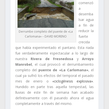
comenzó
a
desemba
lsar agua
a fin de
reducir la
Derrumbe completo del puente de «La
fuerte
Carlomana» – DAVID MORENO
crecida
que había experimentado el pantano. Esta riada
fue verdaderamente espectacular a lo largo de
nuestra
Rivera de Fresnedosa
y
Arroyo
Manrobel
, el cual provocó el derrumbamiento
completo del
puente de «La Carlomana»
, el
cual ya sufrió los efectos del temporal el pasado
mes de enero o
«ciclogénesis explosiva»
.
Hundido en parte tras aquella tempestad, las
lluvias de este fin de semana han acabado
definitivamente con él pasando ahora el agua
completamente a través del mismo.