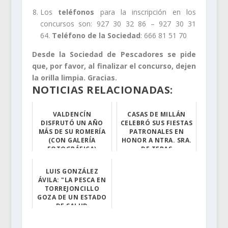
Los
teléfonos
para la inscripción en los
concursos son: 927 30 32 86 – 927 30 31
64.
Teléfono de la Sociedad
: 666 81 51 70
Desde la Sociedad de Pescadores
se pide
que, por favor, al finalizar el concurso, dejen
la orilla limpia. Gracias.
NOTICIAS RELACIONADAS:
VALDENCÍN
CASAS DE MILLÁN
DISFRUTÓ UN AÑO
CELEBRÓ SUS FIESTAS
MÁS DE SU ROMERÍA
PATRONALES EN
(CON GALERÍA
HONOR A NTRA. SRA.
FOTOGRÁFICA)
DE TEBAS
El pasado 19 de...
Las mismas tuvi...
LUIS GONZÁLEZ
ÁVILA: "LA PESCA EN
TORREJONCILLO
GOZA DE UN ESTADO
DE SALUD
ENVIDIABLE"
Luis González...