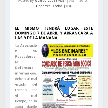
Posted by
Ricardo López Vidal
|
Abr 4, 2013
|
Deportes
,
Todas
|
0
EL MISMO TENDRÁ LUGAR ESTE
DOMINGO 7 DE ABRIL Y ARRANCARÁ A
LAS 9 DE LA MAÑANA.
La
Asociació
n de
Pescadores
la
Defensora
informa
que,
debido al mal
estado del
terreno, por
el mal
tiempo, en la
zona donde