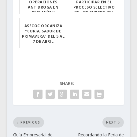
OPERACIONES
PARTICIPAR EN EL
ANTIDROGA EN
PROCESO SELECTIVO
CECLAVÍN Y
DE LOS CURSOS DEL
MALPARTIDA DE
PROYECTO ISL...
PLASENCIA
ASECOC ORGANIZA
El plazo para p...
"CORIA, SABOR DE
La Guardia Civi...
PRIMAVERA" DEL 5 AL
7 DE ABRIL
La Asociación d...
SHARE:
PREVIOUS
NEXT
Guía Empresarial de
Recordando la Feria de