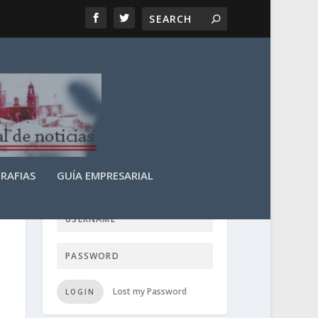
RAFIAS
GUÍA EMPRESARIAL
LOGIN USER TTN
Lost my Password
LOGIN