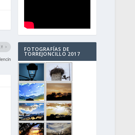
XT
FOTOGRAFÍAS DE
TORREJONCILLO 2017
dencín