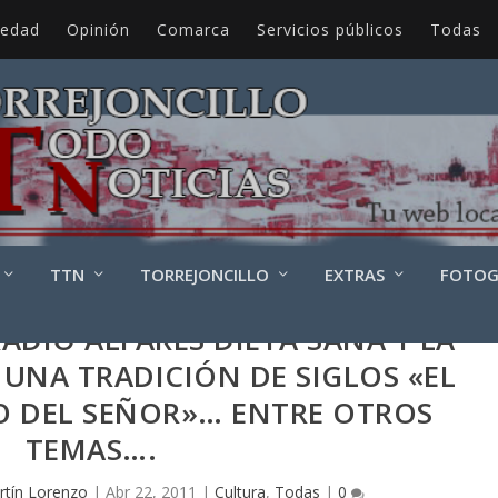
iedad
Opinión
Comarca
Servicios públicos
Todas
TTN
TORREJONCILLO
EXTRAS
FOTOG
ADIO ALFARES DIETA SANA Y LA
UNA TRADICIÓN DE SIGLOS «EL
O DEL SEÑOR»… ENTRE OTROS
TEMAS….
rtín Lorenzo
|
Abr 22, 2011
|
Cultura
,
Todas
|
0