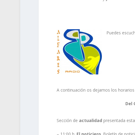
Puedes escuch
A continuación os dejamos los horarios
Del 
Sección de
actualidad
presentada est
– 11:00 h.
El noticiero
. Boletín de noti