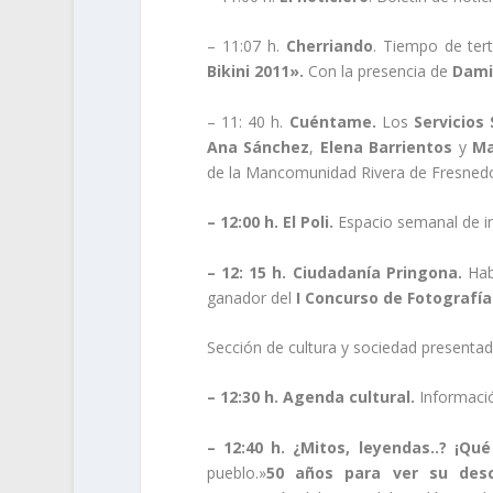
– 11:07 h.
Cherriando
. Tiempo de ter
Bikini 2011».
Con la presencia de
Dami
– 11: 40 h.
Cuéntame.
Los
Servicios 
Ana Sánchez
,
Elena Barrientos
y
Ma
de la Mancomunidad Rivera de Fresned
– 12:00 h.
El Poli.
Espacio semanal de i
– 12: 15 h.
Ciudadanía Pringona
.
Hab
ganador del
I Concurso de Fotografía
Sección de cultura y sociedad present
– 12:30 h.
Agenda cultural
.
Informació
– 12:40 h.
¿Mitos, leyendas..? ¡Qué
pueblo.»
50 años para ver su desc