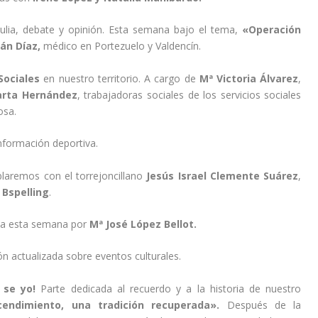
tulia, debate y opinión. Esta semana bajo el tema,
«Operación
án Díaz,
médico en Portezuelo y Valdencín.
Sociales
en nuestro territorio. A cargo de
Mª Victoria Álvarez
,
rta Hernández
, trabajadoras sociales de los servicios sociales
osa.
nformación deportiva.
laremos con el torrejoncillano
Jesús Israel Clemente Suárez
,
 Bspelling
.
ada esta semana por
Mª José López Bellot.
n actualizada sobre eventos culturales.
 se yo!
Parte dedicada al recuerdo y a la historia de nuestro
endimiento, una tradición recuperada».
Después de la