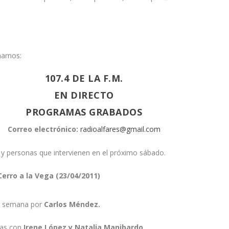
arnos:
107.4 DE LA F.M.
EN DIRECTO
PROGRAMAS GRABADOS
Correo electrónico:
radioalfares@gmail.com
 y personas que intervienen en el próximo sábado.
Cerro a la Vega (23/04/2011)
a semana por
Carlos Méndez.
cias con
Irene López y Natalia Manibardo.