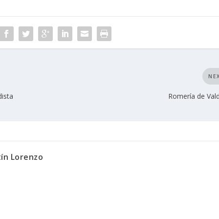
NE
ista
Romería de Val
tín Lorenzo