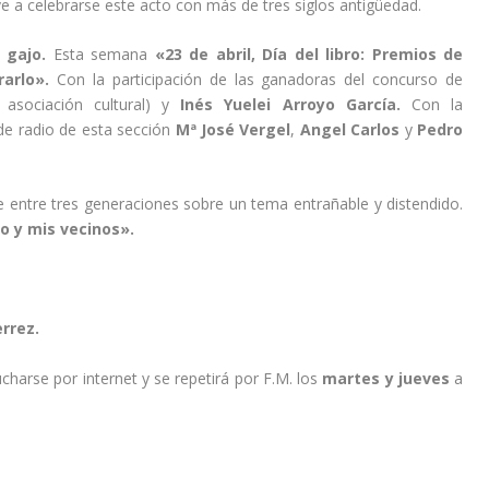
ve a celebrarse este acto con más de tres siglos antigüedad.
l gajo
.
Esta semana
«23 de abril, Día del libro: Premios de
rarlo».
Con la participación de las ganadoras del concurso de
asociación cultural) y
Inés Yuelei Arroyo García.
Con la
e radio de esta sección
Mª José Vergel
,
Angel Carlos
y
Pedro
 entre tres generaciones sobre un tema entrañable y distendido.
io y mis vecinos».
errez.
arse por internet y se repetirá por F.M. los
martes y jueves
a