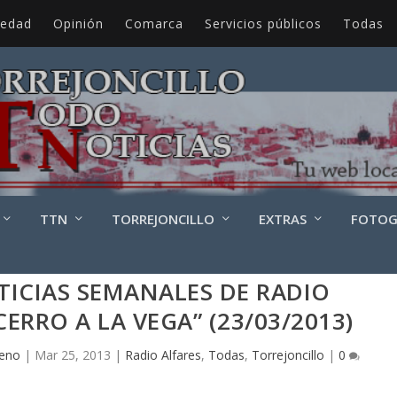
iedad
Opinión
Comarca
Servicios públicos
Todas
TTN
TORREJONCILLO
EXTRAS
FOTOG
TICIAS SEMANALES DE RADIO
CERRO A LA VEGA” (23/03/2013)
reno
|
Mar 25, 2013
|
Radio Alfares
,
Todas
,
Torrejoncillo
|
0