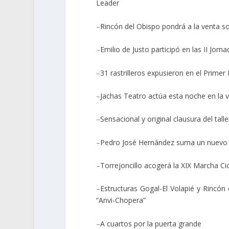
Leader
–
Rincón del Obispo pondrá a la venta so
–
Emilio de Justo participó en las II Jor
–
31 rastrilleros expusieron en el Primer 
–
Jachas Teatro actúa esta noche en la v
–
Sensacional y original clausura del tal
–
Pedro José Hernández suma un nuevo re
–
Torrejoncillo acogerá la XIX Marcha Ci
–
Estructuras Gogal-El Volapié y Rincón 
“Anvi-Chopera”
–