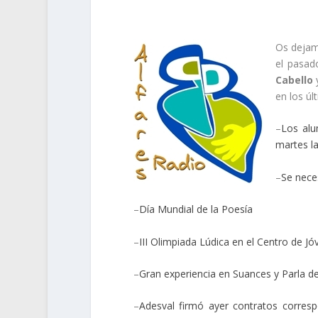
Os dejam
el pasad
Cabello
en los úl
–
Los alu
martes la
–
Se nece
–
Día Mundial de la Poesía
–
III Olimpiada Lúdica en el Centro de Jó
–
Gran experiencia en Suances y Parla d
–
Adesval firmó ayer contratos corres