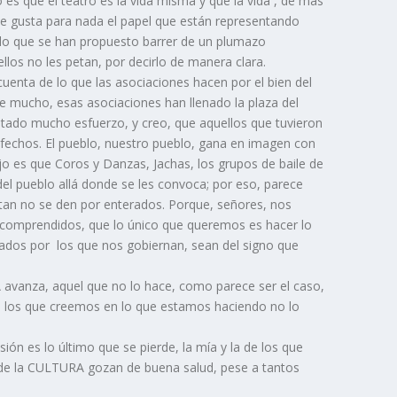
o es que el teatro es la vida misma y que la vida , de más
me gusta para nada el papel que están representando
blo que se han propuesto barrer de un plumazo
llos no les petan, por decirlo de manera clara.
enta de lo que las asociaciones hacen por el bien del
e mucho, esas asociaciones han llenado la plaza del
ado mucho esfuerzo, y creo, que aquellos que tuvieron
isfechos. El pueblo, nuestro pueblo, gana en imagen con
jo es que Coros y Danzas, Jachas, los grupos de baile de
l pueblo allá donde se les convoca; por eso, parece
tan no se den por enterados. Porque, señores, nos
ncomprendidos, que lo único que queremos es hacer lo
dados por los que nos gobiernan, sean del signo que
avanza, aquel que no lo hace, como parece ser el caso,
, los que creemos en lo que estamos haciendo no lo
sión es lo último que se pierde, la mía y la de los que
e la CULTURA gozan de buena salud, pese a tantos