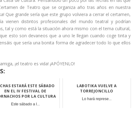
e la Casa de Cultura. Pensándolo un poco por las fechas en las que
Certamen de Teatro que se organiza año tras años en nuestra
ka! Que grande sería que este grupo volviera a cerrar el certamen,
 vienen distintos profesionales del mundo teatral y podrían
, tal y como está la situación ahora mismo con el tema cultural,
ro que esto son devaneos que a uno le llegan cuando coge tinta y
ensáis que sería una bonita forma de agradecer todo lo que ellos
amiga, ¡el teatro es vida! ¡APÓYENLO!
S:
ACHAS ESTARÁ ESTE SÁBADO
LABOTIKA VUELVE A
EN EL IV FESTIVAL DE
TORREJONCILLO
RNACHOS POR LA CULTURA
Lo hará represe...
Este sábado a l...