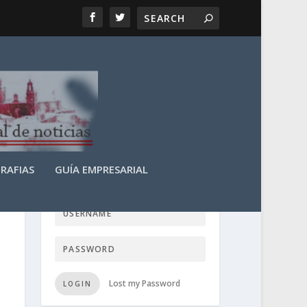
RAFIAS
GUÍA EMPRESARIAL
LOGIN USER TTN
Lost my Password
LOGIN