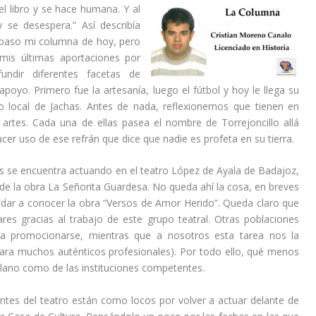
el libro y se hace humana. Y al
y se desespera.” Así describía
e baso mi columna de hoy, pero
mis últimas aportaciones por
ndir diferentes facetas de
apoyo. Primero fue la artesanía, luego el fútbol y hoy le llega su
po local de Jachas. Antes de nada, reflexionemos que tienen en
artes. Cada una de ellas pasea el nombre de Torrejoncillo allá
cer uso de ese refrán que dice que nadie es profeta en su tierra.
as se encuentra actuando en el teatro López de Ayala de Badajoz,
n de la obra La Señorita Guardesa. No queda ahí la cosa, en breves
dar a conocer la obra “Versos de Amor Herido”. Queda claro que
ares gracias al trabajo de este grupo teatral. Otras poblaciones
ra promocionarse, mientras que a nosotros esta tarea nos la
para muchos auténticos profesionales). Por todo ello, qué menos
llano como de las instituciones competentes.
tes del teatro están como locos por volver a actuar delante de