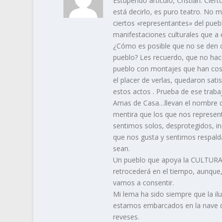
Estupendo artículo, Cristian. Ciert
está decirlo, es puro teatro. No 
ciertos «representantes» del pue
manifestaciones culturales que a e
¿Cómo es posible que no se den cu
pueblo? Les recuerdo, que no hac
pueblo con montajes que han cost
el placer de verlas, quedaron sat
estos actos . Prueba de ese traba
Amas de Casa…llevan el nombre de
mentira que los que nos represen
sentimos solos, desprotegidos, i
que nos gusta y sentirnos respal
sean.
Un pueblo que apoya la CULTURA 
retrocederá en el tiempo, aunque
vamos a consentir.
Mi lema ha sido siempre que la ilu
estamos embarcados en la nave d
reveses.