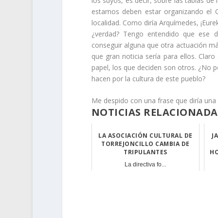
los suyos, es decir, sobre las tablas d
estamos deben estar organizando el 
localidad. Como diría Arquímedes, ¡Eure
¿verdad? Tengo entendido que ese día
conseguir alguna que otra actuación más
que gran noticia sería para ellos. Cla
papel, los que deciden son otros. ¿No p
hacen por la cultura de este pueblo?
Me despido con una frase que diría una 
NOTICIAS RELACIONADA
LA ASOCIACIÓN CULTURAL DE
J
TORREJONCILLO CAMBIA DE
TRIPULANTES
HO
La directiva fo...