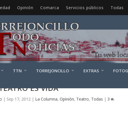
iedad
Opinión
Comarca
Servicios públicos
Todas
TTN
TORREJONCILLO
EXTRAS
FOTOG
 TEATRO ES VIDA
zo
|
Sep 17, 2012
|
La Columna
,
Opinión
,
Teatro
,
Todas
|
3