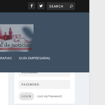
RAFIAS
GUÍA EMPRESARIAL
LOGIN USER TTN
Lost my Password
LOGIN