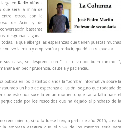
 larga en
Radio Alfares
lo qué será la mina de
entre otros, con la
droso de Acim y de
 conversación bastante
mos desgranar algunas
de todas, la que alberga las esperanzas que tienen puestas muchas
rá de nuevo la mina y empezará a producir, quedó sin respuesta…
de sus caras, se desprendía un “… esto va por buen camino…”,
mañana en pedir prudencia, cautela y paciencia…
uz pública en los distintos diarios la “bomba” informativa sobre la
instaurado un halo de esperanza e ilusión, seguro que rodeada de
er que esto nos suceda en un momento que tanta falta hace el
perjudicada por los rescoldos que ha dejado el pinchazo de la
o rendimiento, si todo fuese bien, a partir de año 2015, crearía
y la empresa asegura que el 95% de los mismos sería para