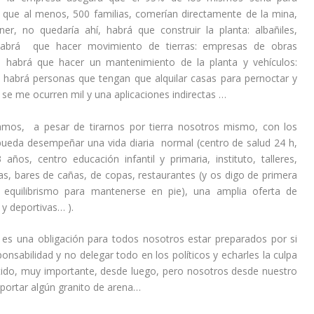
 que al menos, 500 familias, comerían directamente de la mina,
r, no quedaría ahí, habrá que construir la planta: albañiles,
,… habrá que hacer movimiento de tierras: empresas de obras
 habrá que hacer un mantenimiento de la planta y vehículos:
a…), habrá personas que tengan que alquilar casas para pernoctar y
se me ocurren mil y una aplicaciones indirectas …
os, a pesar de tirarnos por tierra nosotros mismo, con los
 pueda desempeñar una vida diaria normal (centro de salud 24 h,
años, centro educación infantil y primaria, instituto, talleres,
pas, bares de cañas, de copas, restaurantes (y os digo de primera
equilibrismo para mantenerse en pie), una amplia oferta de
 y deportivas… ).
s una obligación para todos nosotros estar preparados por si
onsabilidad y no delegar todo en los políticos y echarles la culpa
tido, muy importante, desde luego, pero nosotros desde nuestro
portar algún granito de arena…