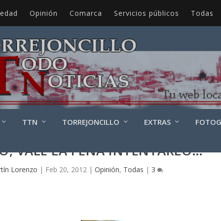
iedad
Opinión
Comarca
Servicios públicos
Todas
TTN
TORREJONCILLO
EXTRAS
FOTOG
O, VALE LA PENA INTENTARLO…
tín Lorenzo
|
Feb 20, 2012
|
Opinión
,
Todas
|
3