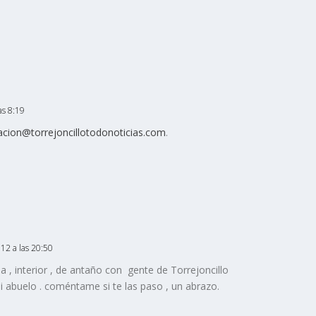
as 8:19
acion@torrejoncillotodonoticias.com
.
12 a las 20:50
 , interior , de antaño con gente de Torrejoncillo
 mi abuelo . coméntame si te las paso , un abrazo.