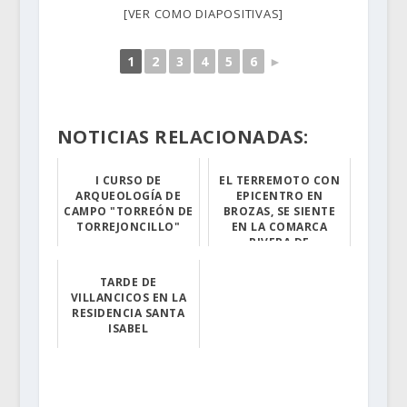
[VER COMO DIAPOSITIVAS]
1
2
3
4
5
6
►
NOTICIAS RELACIONADAS:
I CURSO DE
EL TERREMOTO CON
ARQUEOLOGÍA DE
EPICENTRO EN
CAMPO "TORREÓN DE
BROZAS, SE SIENTE
TORREJONCILLO"
EN LA COMARCA
RIVERA DE
Desde el próxim...
FRESNEDOSA
TARDE DE
La pasada madru...
VILLANCICOS EN LA
RESIDENCIA SANTA
ISABEL
Aunque no aleja...