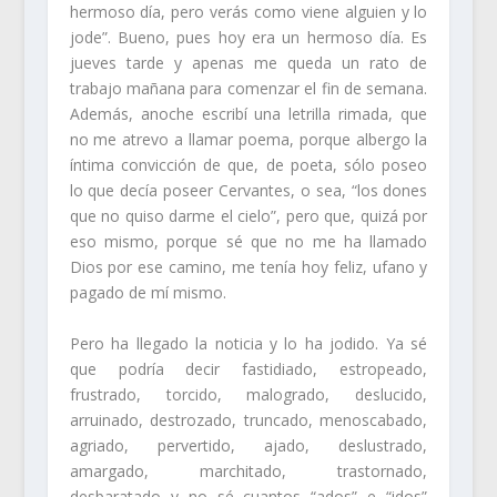
hermoso día, pero verás como viene alguien y lo
jode”. Bueno, pues hoy era un hermoso día. Es
jueves tarde y apenas me queda un rato de
trabajo mañana para comenzar el fin de semana.
Además, anoche escribí una letrilla rimada, que
no me atrevo a llamar poema, porque albergo la
íntima convicción de que, de poeta, sólo poseo
lo que decía poseer Cervantes, o sea, “los dones
que no quiso darme el cielo”, pero que, quizá por
eso mismo, porque sé que no me ha llamado
Dios por ese camino, me tenía hoy feliz, ufano y
pagado de mí mismo.
Pero ha llegado la noticia y lo ha jodido. Ya sé
que podría decir fastidiado, estropeado,
frustrado, torcido, malogrado, deslucido,
arruinado, destrozado, truncado, menoscabado,
agriado, pervertido, ajado, deslustrado,
amargado, marchitado, trastornado,
desbaratado y no sé cuantos “ados” e “idos”