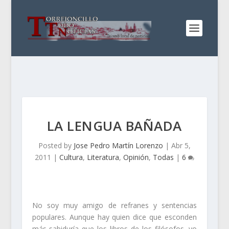
LA LENGUA BAÑADA
Posted by
Jose Pedro Martín Lorenzo
|
Abr 5,
2011
|
Cultura
,
Literatura
,
Opinión
,
Todas
|
6
No soy muy amigo de refranes y sentencias
populares. Aunque hay quien dice que esconden
más sabiduría que los libros de los filósofos, yo