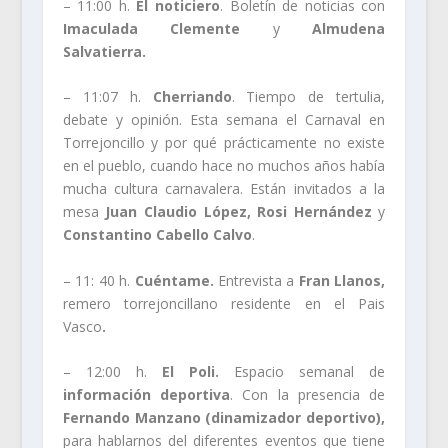
– 11:00 h.
El noticiero
. Boletín de noticias con
Imaculada Clemente
y
Almudena
Salvatierra.
– 11:07 h.
Cherriando
. Tiempo de tertulia,
debate y opinión. Esta semana el Carnaval en
Torrejoncillo y por qué prácticamente no existe
en el pueblo, cuando hace no muchos años había
mucha cultura carnavalera. Están invitados a la
mesa
Juan Claudio López, Rosi Hernández
y
Constantino Cabello Calvo
.
– 11: 40 h.
Cuéntame.
Entrevista a
Fran Llanos
,
remero torrejoncillano residente en el Pais
Vasco
.
– 12:00 h.
El Poli.
Espacio semanal de
información deportiva
. Con la presencia de
Fernando Manzano (dinamizador deportivo)
,
para hablarnos del diferentes eventos que tiene