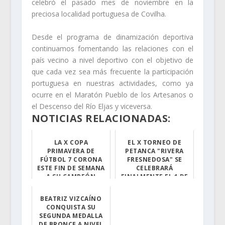
celebró el pasado mes de noviembre en la
preciosa localidad portuguesa de Covilha.
Desde el programa de dinamización deportiva
continuamos fomentando las relaciones con el
país vecino a nivel deportivo con el objetivo de
que cada vez sea más frecuente la participación
portuguesa en nuestras actividades, como ya
ocurre en el Maratón Pueblo de los Artesanos o
el Descenso del Río Eljas y viceversa.
NOTICIAS RELACIONADAS:
LA X COPA
EL X TORNEO DE
PRIMAVERA DE
PETANCA "RIVERA
FÚTBOL 7 CORONA
FRESNEDOSA" SE
ESTE FIN DE SEMANA
CELEBRARÁ
A SU CAMPEÓN
FINALMENTE EL 1 DE
MAYO
El sábado se di...
BEATRIZ VIZCAÍNO
El motivo del a...
CONQUISTA SU
SEGUNDA MEDALLA
DE BRONCE A NIVEL