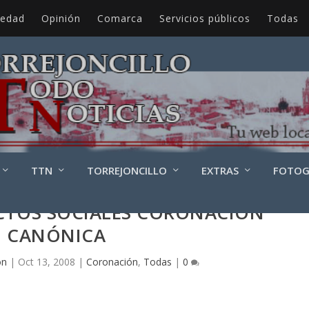
iedad
Opinión
Comarca
Servicios públicos
Todas
TTN
TORREJONCILLO
EXTRAS
FOTOG
ECTOS SOCIALES CORONACIÓN
CANÓNICA
ón
|
Oct 13, 2008
|
Coronación
,
Todas
|
0