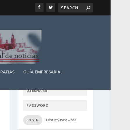
RAFIAS
GUÍA EMPRESARIAL
LOGIN USER TTN
Lost my Password
LOGIN