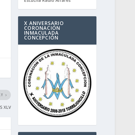
Escucha Radio Alfares
X ANIVERSARIO
CORONACIÓN
INMACULADA
CONCEPCIÓN
XT
S XLV