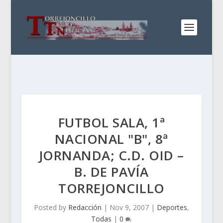
FUTBOL SALA, 1ª
NACIONAL "B", 8ª
JORNANDA; C.D. OID –
B. DE PAVÍA
TORREJONCILLO
Posted by
Redacción
|
Nov 9, 2007
|
Deportes
,
Todas
|
0