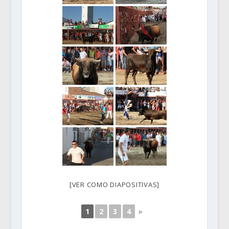
[VER COMO DIAPOSITIVAS]
1
2
3
4
►