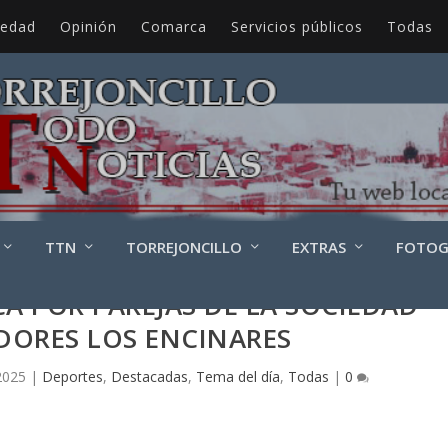
iedad
Opinión
Comarca
Servicios públicos
Todas
TTN
TORREJONCILLO
EXTRAS
FOTOG
A POR PAREJAS DE LA SOCIEDAD
DORES LOS ENCINARES
2025
|
Deportes
,
Destacadas
,
Tema del día
,
Todas
|
0