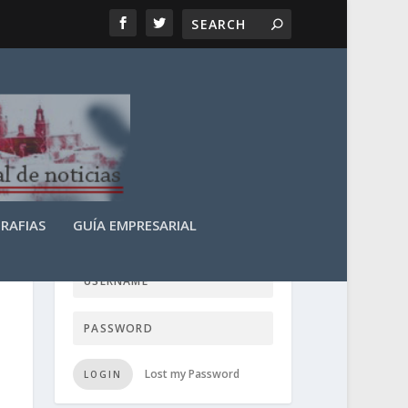
RAFIAS
GUÍA EMPRESARIAL
LOGIN USER TTN
Lost my Password
LOGIN